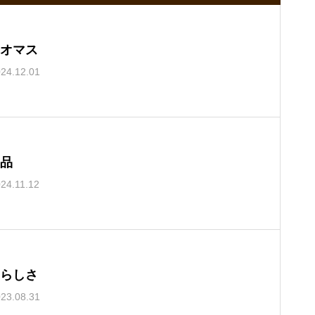
オマス
24.12.01
品
24.11.12
らしさ
23.08.31