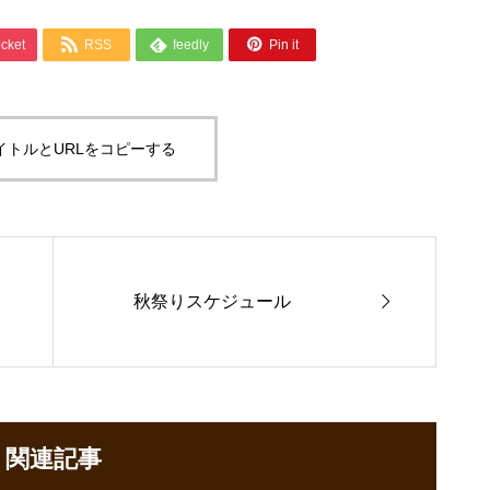



cket
RSS
feedly
Pin it
イトルとURLをコピーする

秋祭りスケジュール
関連記事