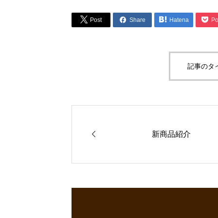




Post
Share
Hatena
Po
記事のタ

新商品紹介