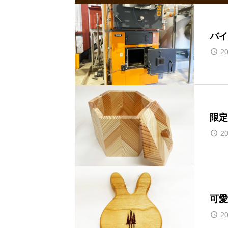
バイ
20
限定
20
可愛
20