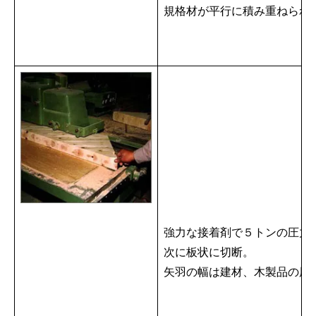
規格材が平行に積み重ねられ
強力な接着剤で５トンの圧力
次に板状に切断。
矢羽の幅は建材、木製品の用