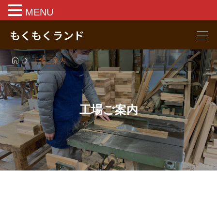
MENU
もくもくランド


工場ご案内
工場ご案内