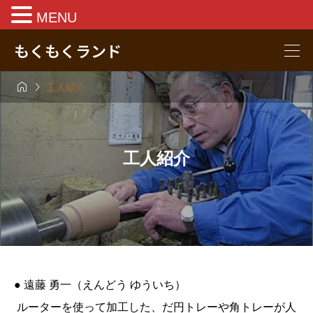
MENU
もくもくランド


工人紹介
工人紹介
● 遠藤 勇一（えんどう ゆういち）
ルーターを使って加工した、だ円トレーや角トレーが人