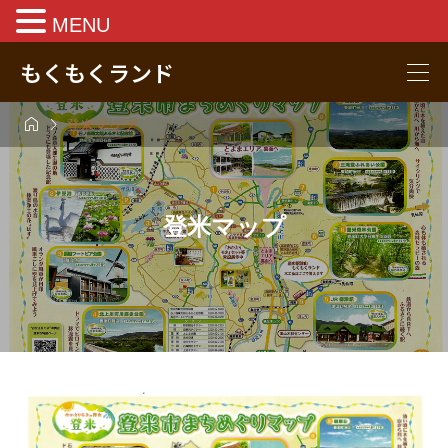
MENU
もくもくランド


登米マップ
登米マップ