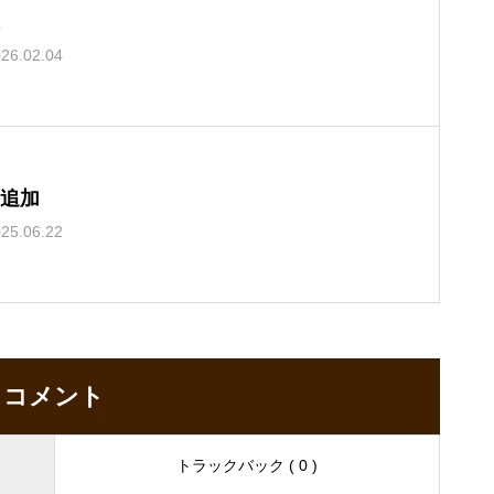
26.02.04
追加
25.06.22
コメント
トラックバック ( 0 )