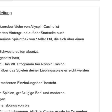
eitung
zeroberfläche von Allyspin Casino ist
erten Hintergrund auf der Startseite auch
seriöse Spielothek von Stellar Ltd, die sich über einen
chwesterseiten absetzt.
esetzt hast,
h. Das VIP Programm bei Allyspin Casino
 über das Spielen deiner Lieblingsspiele erreicht werden
 mehreren Einzhalungsboni besteht.
an Spielen, großzügige Boni und moderne
gen.
mmensbonus von bis
 Wettanforderungen. AllySpin Casino wurde im Dezember