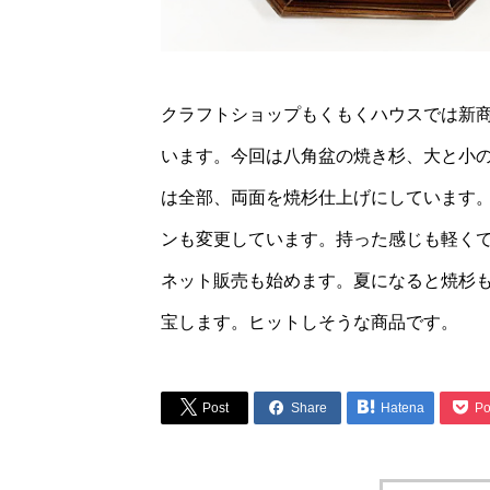
クラフトショップもくもくハウスでは新
います。今回は八角盆の焼き杉、大と小の
は全部、両面を焼杉仕上げにしています。
ンも変更しています。持った感じも軽く
ネット販売も始めます。夏になると焼杉
宝します。ヒットしそうな商品です。




Post
Share
Hatena
Po