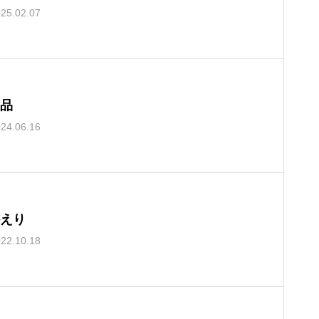
25.02.07
品
24.06.16
えり
22.10.18