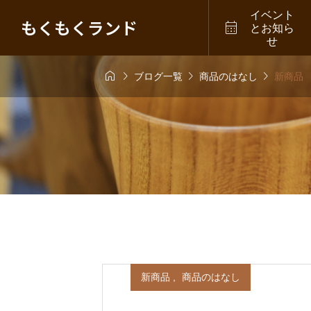
イベント
もくもくランド

とお知ら
せ




ブログ一覧
商品のはなし
新商品
新商品
,
商品のはなし