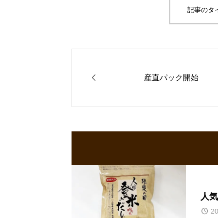
記事のタ

産直パック開始
人気
20