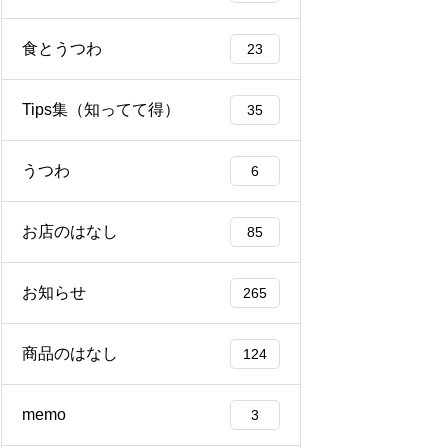
食とうつわ
23
Tips集（知ってて得）
35
うつわ
6
お店のはなし
85
お知らせ
265
商品のはなし
124
memo
3