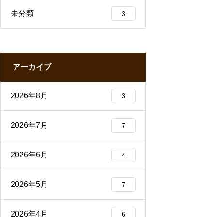
未分類
3
アーカイブ
2026年8月
3
2026年7月
7
2026年6月
4
2026年5月
7
2026年4月
6