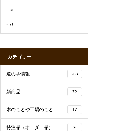
31
« 7月
カテゴリー
道の駅情報
263
新商品
72
木のことや工場のこと
17
特注品（オーダー品）
9