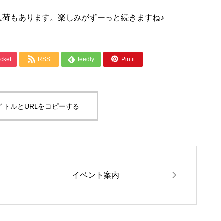
入荷もあります。楽しみがずーっと続きますね♪



cket
RSS
feedly
Pin it
イトルとURLをコピーする

イベント案内