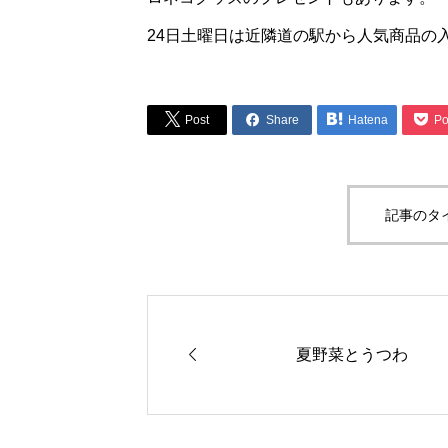
24日土曜日は近隣道の駅から人気商品の




Post
Share
Hatena
Po
記事のタ

夏野菜とうつわ