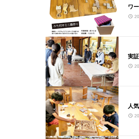
ワー
20
実証
20
人気
20