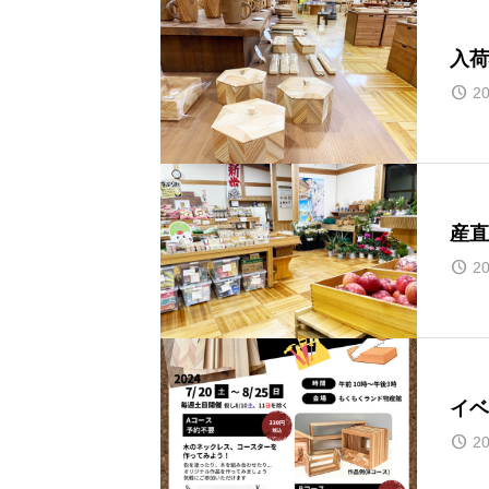
入荷
20
産直
20
イベ
20